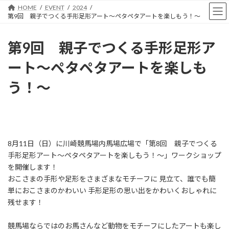
コ
ナ
HOME
EVENT
2024
ン
ビ
第9回 親子でつくる手形足形アート〜ペタペタアートを楽しもう！〜
テ
ゲ
ン
ー
第9回 親子でつくる手形足形ア
ツ
シ
へ
ョ
ート〜ペタペタアートを楽しも
ス
ン
キ
に
う！〜
ッ
移
プ
動
8月11日（日）に川崎競馬場内馬場広場で「第8回 親子でつくる
手形足形アート～ペタペタアートを楽しもう！～」ワークショップ
を開催します！
おこさまの手形や足形をさまざまなモチーフに 見立て、誰でも簡
単におこさまのかわいい 手形足形の思い出をかわいくおしゃれに
残せます！
競馬場ならではのお馬さんなど動物をモチーフにしたアートも楽し