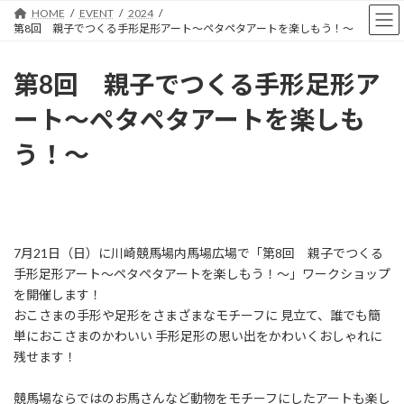
コ
ナ
HOME
EVENT
2024
ン
ビ
第8回 親子でつくる手形足形アート〜ペタペタアートを楽しもう！〜
テ
ゲ
ン
ー
第8回 親子でつくる手形足形ア
ツ
シ
へ
ョ
ート〜ペタペタアートを楽しも
ス
ン
キ
に
う！〜
ッ
移
プ
動
7月21日（日）に川崎競馬場内馬場広場で「第8回 親子でつくる
手形足形アート～ペタペタアートを楽しもう！～」ワークショップ
を開催します！
おこさまの手形や足形をさまざまなモチーフに 見立て、誰でも簡
単におこさまのかわいい 手形足形の思い出をかわいくおしゃれに
残せます！
競馬場ならではのお馬さんなど動物をモチーフにしたアートも楽し