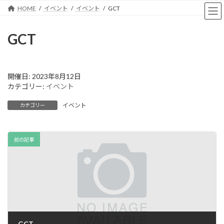
コ
ナ
HOME
イベント
イベント
GCT
ン
ビ
テ
ゲ
ン
ー
GCT
ツ
シ
へ
ョ
ス
ン
キ
に
開催日: 2023年8月12日
ッ
移
カテゴリー:
イベント
プ
動
イベント
カテゴリー
前の記事
GCT