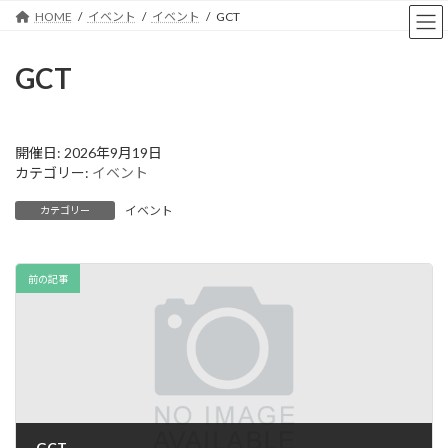
コ
ナ
HOME
イベント
イベント
GCT
ン
ビ
テ
ゲ
ン
ー
GCT
ツ
シ
へ
ョ
ス
ン
キ
に
開催日: 2026年9月19日
ッ
移
カテゴリー:
イベント
プ
動
イベント
カテゴリー
前の記事
GCT