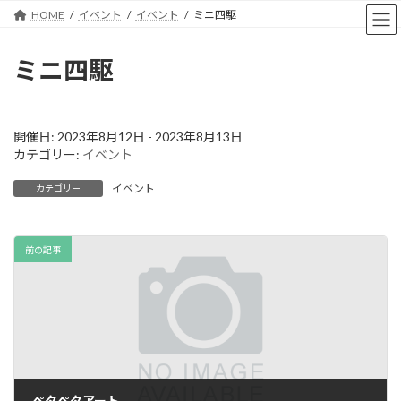
コ
ナ
HOME
イベント
イベント
ミニ四駆
ン
ビ
テ
ゲ
ン
ー
ミニ四駆
ツ
シ
へ
ョ
ス
ン
キ
に
開催日: 2023年8月12日 - 2023年8月13日
ッ
移
カテゴリー:
イベント
プ
動
イベント
カテゴリー
前の記事
ペタペタアート