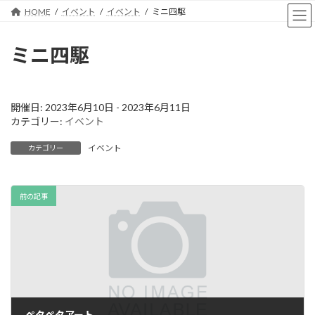
コ
ナ
HOME
イベント
イベント
ミニ四駆
ン
ビ
テ
ゲ
ン
ー
ミニ四駆
ツ
シ
へ
ョ
ス
ン
キ
に
開催日: 2023年6月10日 - 2023年6月11日
ッ
移
カテゴリー:
イベント
プ
動
イベント
カテゴリー
前の記事
ペタペタアート