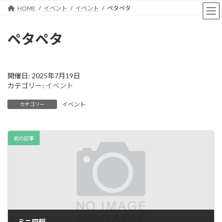
コ
ナ
HOME
イベント
イベント
ペタペタ
ン
ビ
テ
ゲ
ン
ー
ペタペタ
ツ
シ
へ
ョ
ス
ン
キ
に
開催日: 2025年7月19日
ッ
移
カテゴリー:
イベント
プ
動
イベント
カテゴリー
前の記事
ミニ四駆