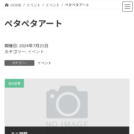
コ
ナ
HOME
イベント
イベント
ペタペタアート
ン
ビ
テ
ゲ
ン
ー
ペタペタアート
ツ
シ
へ
ョ
ス
ン
キ
に
開催日: 2024年7月21日
ッ
移
カテゴリー:
イベント
プ
動
イベント
カテゴリー
前の記事
ミニ四駆