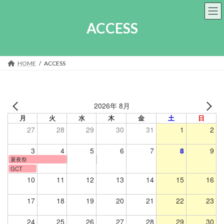
コ
ナ
ン
ビ
ACCESS
テ
ゲ
ン
ー
ツ
シ
へ
ョ
HOME
ACCESS
ス
ン
キ
に
ッ
移
プ
動
2026年 8月
月
火
水
木
金
土
日
27
28
29
30
31
1
2
3
4
5
6
7
8
9
夏夜祭
GCT
10
11
12
13
14
15
16
17
18
19
20
21
22
23
24
25
26
27
28
29
30