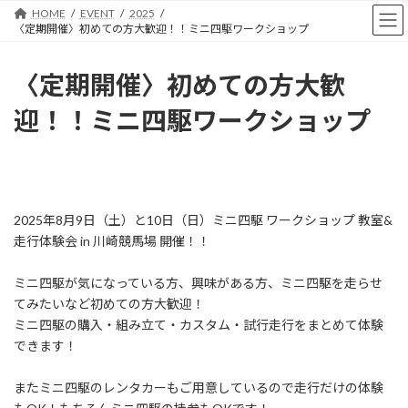
コ
ナ
HOME
EVENT
2025
ン
ビ
〈定期開催〉初めての方大歓迎！！ミニ四駆ワークショップ
テ
ゲ
ン
ー
〈定期開催〉初めての方大歓
ツ
シ
へ
ョ
迎！！ミニ四駆ワークショップ
ス
ン
キ
に
ッ
移
プ
動
2025年8月9日（土）と10日（日）ミニ四駆 ワークショップ 教室&
走行体験会 in 川崎競馬場 開催！！
ミニ四駆が気になっている方、興味がある方、ミニ四駆を走らせ
てみたいなど初めての方大歓迎！
ミニ四駆の購入・組み立て・カスタム・試行走行をまとめて体験
できます！
またミニ四駆のレンタカーもご用意しているので走行だけの体験