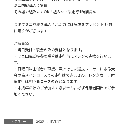
ミニ四駆購入：実費
その場で組み立てOK！組み立て後走行1時間無料
会場でミニ四駆を購入された方には特典をプレゼント！(数
に限りがございます)
注意事項
・当日受付・現金のみの受付となります。
・ミニ四駆ご持参の場合は走行前にマシンの点検を行いま
す。
・日曜日は主催者が直接お声掛けした選抜レーサーによる大
会の為メインコースでの走行はできません。レンタカー、体
験走行は初心者コースのみとなります。
・未成年だけのご参加はできません。必ず保護者同伴でご参
加ください。
2025
、
EVENT
カテゴリー